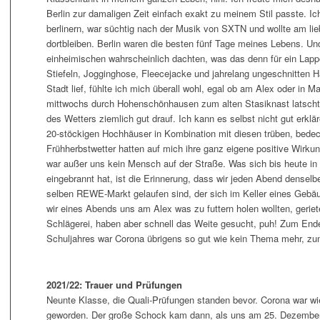
Berlin zur damaligen Zeit einfach exakt zu meinem Stil passte. Ich
berlinern, war süchtig nach der Musik von SXTN und wollte am lie
dortbleiben. Berlin waren die besten fünf Tage meines Lebens. Un
einheimischen wahrscheinlich dachten, was das denn für ein Lapp
Stiefeln, Jogginghose, Fleecejacke und jahrelang ungeschnitten H
Stadt lief, fühlte ich mich überall wohl, egal ob am Alex oder in M
mittwochs durch Hohenschönhausen zum alten Stasiknast latschte
des Wetters ziemlich gut drauf. Ich kann es selbst nicht gut erklä
20-stöckigen Hochhäuser in Kombination mit diesen trüben, bede
Frühherbstwetter hatten auf mich ihre ganz eigene positive Wirku
war außer uns kein Mensch auf der Straße. Was sich bis heute i
eingebrannt hat, ist die Erinnerung, dass wir jeden Abend dense
selben REWE-Markt gelaufen sind, der sich im Keller eines Gebä
wir eines Abends uns am Alex was zu futtern holen wollten, geriete
Schlägerei, haben aber schnell das Weite gesucht, puh! Zum End
Schuljahres war Corona übrigens so gut wie kein Thema mehr, zu
2021/22: Trauer und Prüfungen
Neunte Klasse, die Quali-Prüfungen standen bevor. Corona war w
geworden. Der große Schock kam dann, als uns am 25. Dezembe