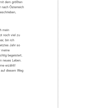
mit dem größten
r nach Österreich
geschrieben,
ch mein
bt noch viel zu
r, bin ich
letztes Jahr so
r meine
htig begeistert,
ein neues Leben.
ne erzählt!
h auf diesem Weg