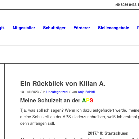
+49 8036 9433 
gik
Mitgestalter
Schulträger
Förderer
Stellenangebote
Ein Rückblick von Kilian A.
/
/
10. Juli 2023
in
Uncategorized
von
Anja Feichtl
Meine Schulzeit an der
A
P
S
Tja, was soll ich sagen? Wenn ich dazu aufgefordert werde, mein
meine Schulzeit an der APS niederzuschreiben, weiß ich erstmal 
denn anfangen soll.
2017/18: Startschuss!