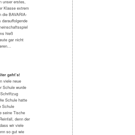
n unser erstes,
der Klasse extrem
in die BAVARIA-
s darauffolgende
meinschaftsspiel
ams hieß
eute gar nicht
tieren…
ter geht’s!
n viele neue
er Schule wurde
 Schriftzug
Die Schule hatte
e Schule
e seine Tische
einfall, denn der
ass wir viele
nn so gut wie