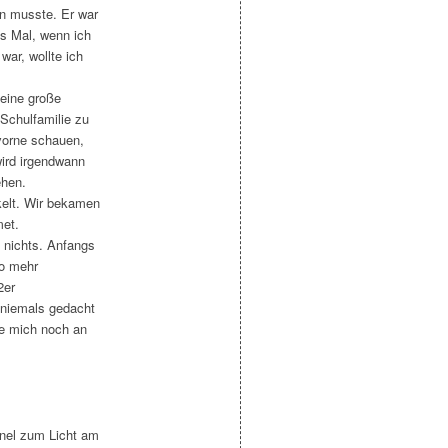
en musste. Er war
es Mal, wenn ich
war, wollte ich
eine große
 Schulfamilie zu
vorne schauen,
ird irgendwann
ehen.
kelt. Wir bekamen
met.
 nichts. Anfangs
so mehr
2er
 niemals gedacht
te mich noch an
nnel zum Licht am