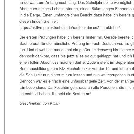
Ende war zum Anfang noch lang. Das Schuljahr sollte womöglich 
Abenteuer meines Lebens starten, einer 150km langen Fahrradtou
in die Berge. Einen umfangreichen Bericht dazu habe ich bereits 
diesen finden Sie hier:
https://aktive-projektschule.de/radltour-der-os2-im-oktober/.
Die ersten Prüfungen habe ich bereits hinter mir. Gerade bereite i
Sachreferat für die mündliche Prüfung im Fach Deutsch vor. Es gi
tun. Und obwohl es manchmal ein großer Leidensweg bis hierher wa
dennoch dankbar, dass bis jetzt alles so gut geklappt hat und ich 
einen tollen Abschluss machen durfte. Zudem steht im Septembe
Berufsausbildung zum Kfz-Mechatroniker vor der Tür und ich bin ric
die Schulzeit nun hinter mir zu lassen und nun weiterzugehen in 
Dennoch war es einfach eine unfassbar geile Zeit, von der man ger
Ein besonderes Dankeschön geht raus an alle Personen, die mic
unterstützt haben. Ihr seid die Besten ❤️!
Geschrieben von Kilian