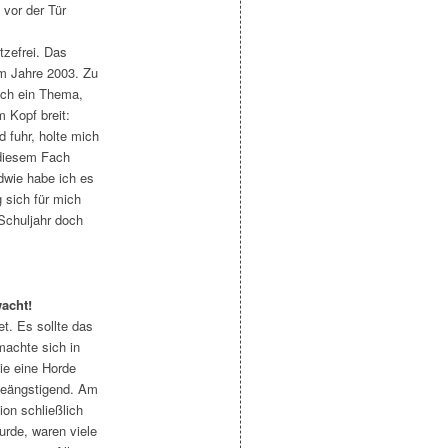
 vor der Tür
tzefrei. Das
m Jahre 2003. Zu
ich ein Thema,
m Kopf breit:
 fuhr, holte mich
 diesem Fach
dwie habe ich es
 sich für mich
Schuljahr doch
acht!
. Es sollte das
achte sich in
wie eine Horde
 beängstigend. Am
ion schließlich
rde, waren viele