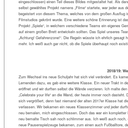
eingeschlossen) einen Teil dieses Bildes mitgestaltet hat. Als dan
selbst gewähltes Projekt namens „Filme“ startete, war jeder aus 
begeistert von diesem Thema, welches von dem großen Ausflug 
Filmstudios gekrönt wurde. Eine weitere schöne Erinnerung ist da
Projekt „Spiele“, in welchem verschiedene Teams ein eigenes Ge
auf einem großen Brett entwickeln sollten. Das Spiel unseres Te
„Achtung! Gefahrenzone!“. Die Regeln wüsste ich ehrlich gesagt h
mehr. Ich weiß auch gar nicht, ob die Spiele überhaupt noch exis
2018/19: Wei
Zum Wechsel ins neue Schuljahr hat sich viel verändert. Es kame
Lernenden dazu, es gab eine weitere Klasse. Ein neuer Trakt in d
eröffnet und wir durften selbst die Wände verzieren. Ich malte den
„Celebrate your life“ an die Wand, der heute immer noch dasteht. 
sich vergrößert, denn fast niemand der alten 2017er Klasse hat di
verlassen. Wir bekamen ein neues Klassenzimmer und jeder durft
neu bemalen, mich eingeschlossen. Doch das war ein kompletter R
neu bemalte Tisch sah noch schlimmer aus. Ich weiß auch noch, d
neue Pausenspielzeuge bekamen, zum einen auch Fußballtore, de