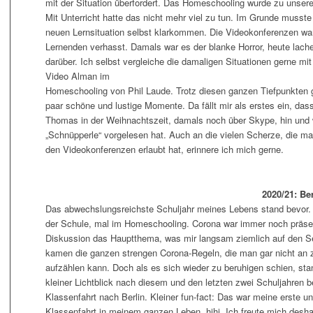
mit der Situation überfordert. Das Homeschooling wurde zu unser
Mit Unterricht hatte das nicht mehr viel zu tun. Im Grunde musste 
neuen Lernsituation selbst klarkommen. Die Videokonferenzen w
Lernenden verhasst. Damals war es der blanke Horror, heute lache
darüber. Ich selbst vergleiche die damaligen Situationen gerne mi
Video Alman im
Homeschooling von Phil Laude. Trotz diesen ganzen Tiefpunkten 
paar schöne und lustige Momente. Da fällt mir als erstes ein, das
Thomas in der Weihnachtszeit, damals noch über Skype, hin und
„Schnüpperle“ vorgelesen hat. Auch an die vielen Scherze, die m
den Videokonferenzen erlaubt hat, erinnere ich mich gerne.
2020/21: Berl
Das abwechslungsreichste Schuljahr meines Lebens stand bevor. 
der Schule, mal im Homeschooling. Corona war immer noch präsen
Diskussion das Hauptthema, was mir langsam ziemlich auf den S
kamen die ganzen strengen Corona-Regeln, die man gar nicht an
aufzählen kann. Doch als es sich wieder zu beruhigen schien, sta
kleiner Lichtblick nach diesem und den letzten zwei Schuljahren b
Klassenfahrt nach Berlin. Kleiner fun-fact: Das war meine erste un
Klassenfahrt in meinem ganzen Leben, hihi. Ich freute mich deshal