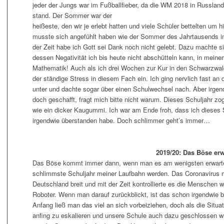
jeder der Jungs war im Fußballfieber, da die WM 2018 in Russland
stand. Der Sommer war
der
heißeste, den wir je erlebt hatten und viele Schüler bettelten um hi
musste sich angefühlt haben wie der Sommer des Jahrtausends i
der Zeit habe ich Gott sei Dank noch nicht gelebt. Dazu machte s
dessen Negativität ich bis heute nicht abschütteln kann, in meine
Mathematik! Auch als ich drei Wochen zur Kur in den Schwarzwald
der ständige Stress in diesem Fach ein. Ich ging nervlich fast an
unter und dachte sogar über einen Schulwechsel nach. Aber irgen
doch geschafft, fragt mich bitte nicht warum. Dieses Schuljahr zog
wie ein dicker Kaugummi. Ich war am Ende froh, dass ich dieses 
irgendwie überstanden habe. Doch schlimmer geht’s immer…
2019/20: Das Böse erw
Das Böse kommt immer dann, wenn man es am wenigsten erwartet
schlimmste Schuljahr meiner Laufbahn werden. Das Coronavirus m
Deutschland breit und mit der Zeit kontrollierte es die Menschen 
Roboter. Wenn man darauf zurückblickt, ist das schon irgendwie
Anfang ließ man das viel an sich vorbeiziehen, doch als die Situat
anfing zu eskalieren und unsere Schule auch dazu geschlossen wu