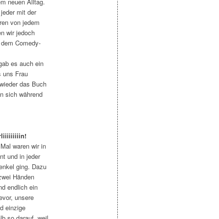
em neuen Alltag.
jeder mit der
aren von jedem
n wir jedoch
t dem
Comedy-
gab es auch ein
s uns Frau
 wieder das Buch
an sich während
iiiiiiiiin!
Mal waren wir in
t und in jeder
enkel ging. Dazu
 zwei Händen
nd endlich ein
evor, unsere
d einzige
b so darauf, weil