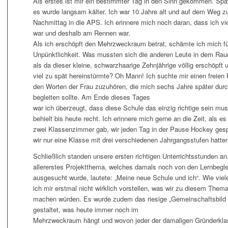
Als erstes ist mir ein bestimmter Tag in den Sinn gekommen. Sp
es wurde langsam kälter. Ich war 10 Jahre alt und auf dem Weg z
Nachmittag in die APS. Ich erinnere mich noch daran, dass ich vie
war und deshalb am Rennen war.
Als ich erschöpft den Mehrzweckraum betrat, schämte ich mich fü
Unpünktlichkeit. Was mussten sich die anderen Leute in dem Ra
als da dieser kleine, schwarzhaarige Zehnjährige völlig erschöpft
viel zu spät hereinstürmte? Oh Mann! Ich suchte mir einen freien 
den Worten der Frau zuzuhören, die mich sechs Jahre später durc
begleiten sollte. Am Ende dieses Tages
war ich überzeugt, dass diese Schule das einzig richtige sein mus
behielt bis heute recht. Ich erinnere mich gerne an die Zeit, als es
zwei Klassenzimmer gab, wir jeden Tag in der Pause Hockey gesp
wir nur eine Klasse mit drei verschiedenen Jahrgangsstufen hatten
Schließlich standen unsere ersten richtigen Unterrichtsstunden an
allererstes Projektthema, welches damals noch von den Lernbeglei
ausgesucht wurde, lautete: „Meine neue Schule und ich“. Wie viel
ich mir erstmal nicht wirklich vorstellen, was wir zu diesem Thema
machen würden. Es wurde zudem das riesige „Gemeinschaftsbild 
gestaltet, was heute immer noch im
Mehrzweckraum hängt und wovon jeder der damaligen Gründerkla