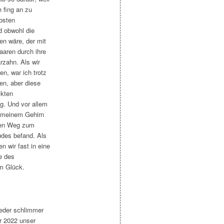
 fing an zu
bsten
d obwohl die
en wäre, der mit
aaren durch ihre
arzahn. Als wir
n, war ich trotz
ren, aber diese
ckten
ng. Und vor allem
n meinem Gehirn
lben Weg zum
udes befand. Als
n wir fast in eine
e des
m Glück.
ieder schlimmer
r 2022 unser