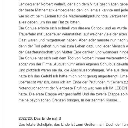
Lernbegleiter Norbert verließ, der sich dem Virus geschlagen geb
der beste Mathematiklernbegleiter, den ich jemals kannte und jed
wie so oft beim Lernen für die Mathematikprüfung total verzweifelt 
alles geben, um ihn um Rat zu bitten.
Die Schule erholte sich schnell von diesem Schock und es wurde 
Trauerfeier mit Lagerfeuer veranstaltet, auf welcher viele der alten
Gast waren und mitgetrauert haben. Aber jeder musste nun nach 
denn der Tod gehört nun mal zum Leben dazu und jeder Mensch w
der Gastfreundschaft von Mutter Erde danken und woanders hing
Die Schule hat sich seit dem Tod von Norbert immer weiterentwic
sogar von der Firma „Augustinum“ einen eigenen Schulbus gewid
Und plötzlich waren sie da, die Abschlussprüfungen. Wie aus dem
hatte ich das Gefühl ich hätte mich nicht genug angestrengt. Um
überrascht war ich, dass ich am Ende der Prüfungen mit einem 2,
Notendurchschnitt der Viertbeste Prüfling war, was ich IM LEBEN
hätte. Die erste Etappe war geschafft! Und die zweite Etappe soll
meine psychischen Grenzen bringen, in der zehnten Klasse…
2022/23: Das Ende naht!
Das letzte Schuljahr, das Ende ist zum Greifen nah! Doch der Tu