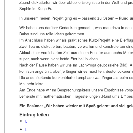
Zuerst diskutierten wir über aktuelle Ereignisse in der Welt und 
Sophie im Kung Fu.
In unserem neuen Projekt ging es – passend zu Ostern –
Rund u
Wir haben uns darüber Gedanken gemacht, was man dazu in den
Dabei sind uns tolle Ideen gekommen.
Im Anschluss haben wir als praktisches Kurz-Projekt eine Eierfl
Zwei Teams diskutierten, bauten, verwarfen und konstruierten ein
Ablauf einer vereinbarten Zeit aus einem Fenster aus sechs Mete
super, auch wenn nicht beide Eier heil blieben.
Nach der Pause haben wir uns im Lach-Yoga geübt (siehe Bild): A
komisch angefühlt, aber je länger wir es machten, desto lockerer 
Die anschließende konzentrierte Lernphase war länger als beim e
Mal sehr leise.
Am Ende habe wir im Besprechungskreis unsere Ergebnisse vorges
Lernende mit mathematischen Fragestellungen „Rund ums Ei“ besc
Ein Resüme:
„Wir haben wieder mit Spaß gelernt und viel gel
Eintrag teilen