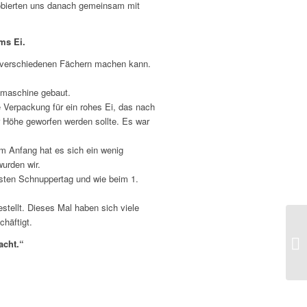
probierten uns danach gemeinsam mit
ms Ei.
 verschiedenen Fächern machen kann.
ugmaschine gebaut.
e Verpackung für ein rohes Ei, das nach
r Höhe geworfen werden sollte. Es war
m Anfang hat es sich ein wenig
wurden wir.
rsten Schnuppertag und wie beim 1.
tellt. Dieses Mal haben sich viele
häftigt.
Be
acht.“