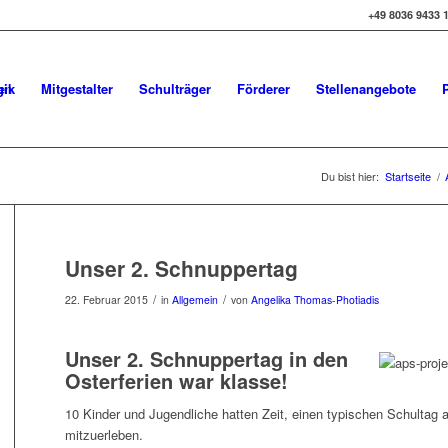
+49 8036 9433 
gik
Mitgestalter
Schulträger
Förderer
Stellenangebote
Du bist hier:
Startseite
/
Unser 2. Schnuppertag
/
/
22. Februar 2015
in
Allgemein
von
Angelika Thomas-Photiadis
Unser 2. Schnuppertag in den
Osterferien war klasse!
10 Kinder und Jugendliche hatten Zeit, einen typischen Schultag 
mitzuerleben.