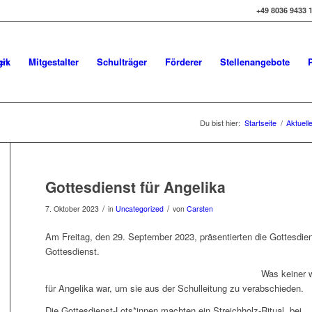
+49 8036 9433 
gik
Mitgestalter
Schulträger
Förderer
Stellenangebote
Du bist hier:
Startseite
/
Aktuell
Gottesdienst für Angelika
/
/
7. Oktober 2023
in
Uncategorized
von
Carsten
Am Freitag, den 29. September 2023, präsentierten die Gottesdien
Gottesdienst.
Was keiner w
für Angelika war, um sie aus der Schulleitung zu verabschieden.
Die Gottesdienst-Lots*innen machten ein Streichholz-Ritual, bei