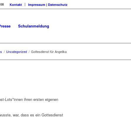
108
Kontakt
Impressum | Datenschutz
Presse
Schulanmeldung
es
/
Uncategorized
/
Gottesdienst für Angelika
st-Lots*innen ihren ersten eigenen
usste, war, dass es ein Gottesdienst